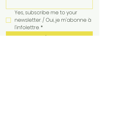
Yes, subscribe me to your 
newsletter. / Oui, je m'abonne à 
l'infolettre.
*
Subscribe / Je m'abonne
bonjour@bonjourdetroit.org