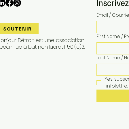
Inscrivez
Email / Courrie
SOUTENIR
First Name / 
Bonjour Détroit est une association
reconnue à but non lucratif 501(c)3.
Last Name / N
Yes, subscr
l'infolettre.