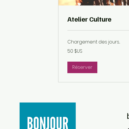
Atelier Culture
Chargement des jours...
50
50 $US
dollars
des
États-
Unis
Réserver