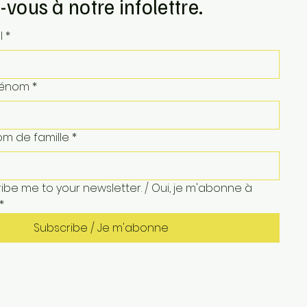
-vous à notre infolettre.
l
*
Prénom
*
om de famille
*
ibe me to your newsletter. / Oui, je m'abonne à 
*
Subscribe / Je m'abonne