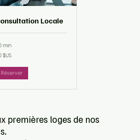
onsultation Locale
0 min
0 $US
lars
s
ts-
is
Réserver
x premières loges de nos
és.