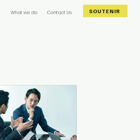
SOUTENIR
What we do
Contact Us